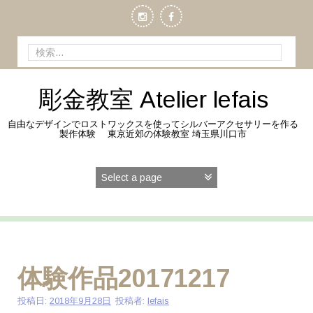
コ
ン
テ
ン
検
ツ
索:
へ
ス
彫金教室 Atelier lefais
キ
ッ
自由なデザインでロストワックスを使ってシルバーアクセサリーを作る
プ
製作体験 東京近郊の体験教室 埼玉県川口市
体験作品20171217
投稿日:
2018年9月28日
投稿者:
lefais