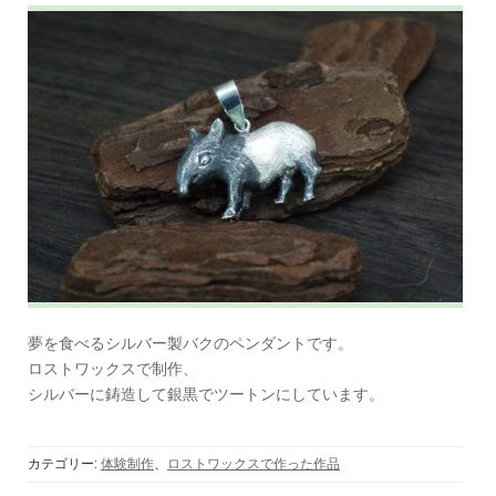
夢を食べるシルバー製バクのペンダントです。
ロストワックスで制作、
シルバーに鋳造して銀黒でツートンにしています。
カテゴリー:
体験制作
、
ロストワックスで作った作品