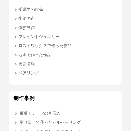
受講生の作品
生徒の声
体験制作
プレゼントジュエリー
ロストワックスで作った作品
地金で作った作品
更新情報
ペアリング
制作事例
葡萄モチーフの帯留め
削り出して作ったシルバーリング