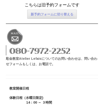
こちらは旧予約フォームです
新予約フォームに切り替える
彫金教室Atelier Lefaisについてのお問い合わせは、問い合わ
せフォームもしくは、お電話で。
教室開催日程
体験日程（水曜日限定)
14：00 ～ ３時間