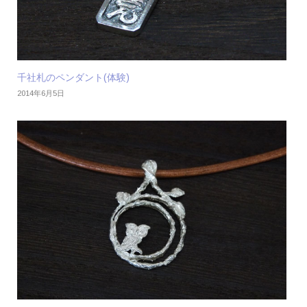
千社札のペンダント(体験)
2014年6月5日