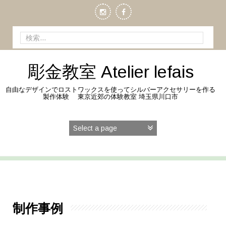
コ
ン
テ
ン
検
ツ
索:
へ
ス
彫金教室 Atelier lefais
キ
ッ
自由なデザインでロストワックスを使ってシルバーアクセサリーを作る
プ
製作体験 東京近郊の体験教室 埼玉県川口市
制作事例