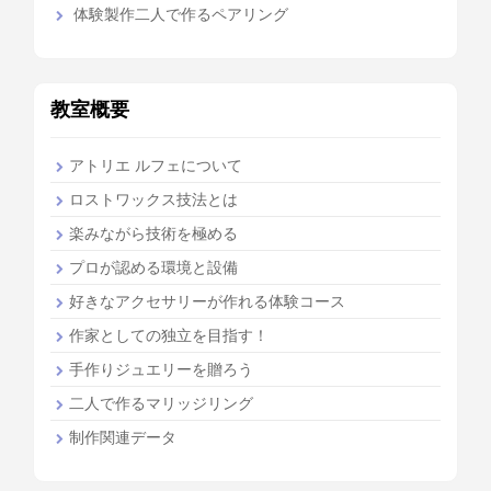
体験製作二人で作るペアリング
教室概要
アトリエ ルフェについて
ロストワックス技法とは
楽みながら技術を極める
プロが認める環境と設備
好きなアクセサリーが作れる体験コース
作家としての独立を目指す！
手作りジュエリーを贈ろう
二人で作るマリッジリング
制作関連データ