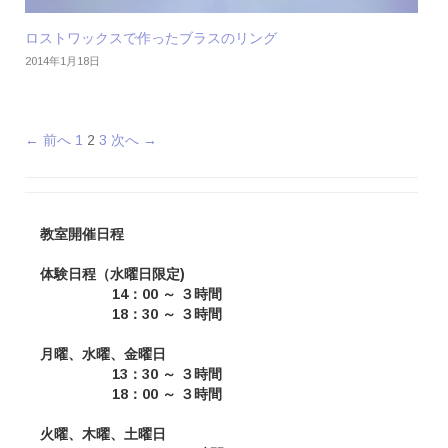
ロストワックスで作ったブラスのリング
2014年1月18日
← 前へ
1
2
3
次へ →
教室開催日程
体験日程（水曜日限定)
14：00 ～ ３時間
18：30 ～ ３時間
月曜、水曜、金曜日
13：30 ～ ３時間
18：00 ～ ３時間
火曜、木曜、土曜日