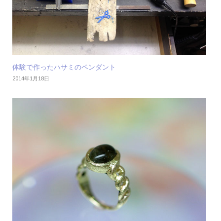
体験で作ったハサミのペンダント
2014年1月18日