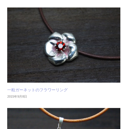
一粒ガーネットのフラワーリング
2015年9月8日