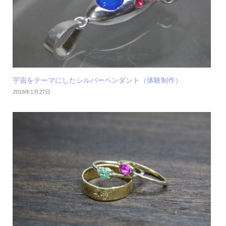
宇宙をテーマにしたシルバーペンダント（体験制作）
2016年1月27日