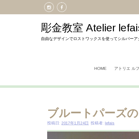
コ
ン
テ
ン
彫金教室 Atelier lefai
ツ
へ
自由なデザインでロストワックスを使ってシルバーア
ス
キ
ッ
プ
HOME
アトリエ ル
ブルートパーズの
投稿日:
2017年1月24日
投稿者:
lefais