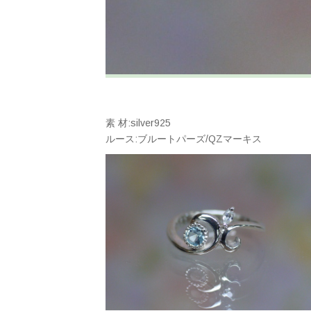
素 材:silver925
ルース:ブルートパーズ/QZマーキス